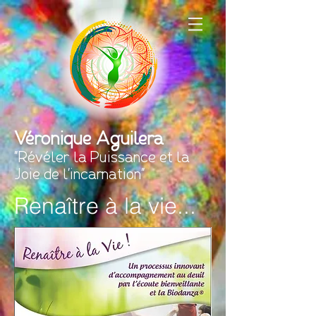
Véronique Aguilera
"Révéler la Puissance et la
Joie de l'incarnation"
Renaître à la vie...