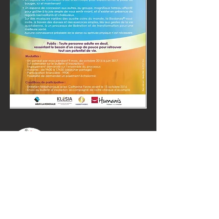
Retour
Dates
© 2023
- Tous
Véronique Aguilera
droits réservés